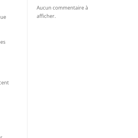
Aucun commentaire à
afficher.
que
les
rcent
er