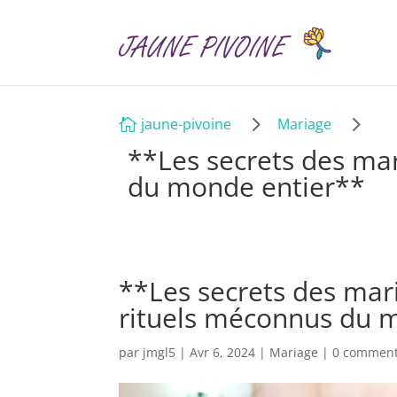
5
5
jaune-pivoine
Mariage

**Les secrets des mar
du monde entier**
**Les secrets des mar
rituels méconnus du 
par
jmgl5
|
Avr 6, 2024
|
Mariage
|
0 comment