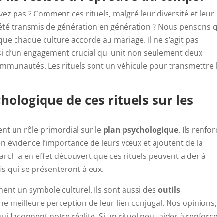
vez pas ? Comment ces rituels, malgré leur diversité et leur
t été transmis de génération en génération ? Nous pensons 
que chaque culture accorde au mariage. Il ne s’agit pas
i d’un engagement crucial qui unit non seulement deux
ommunautés. Les rituels sont un véhicule pour transmettre 
.
hologique de ces rituels sur les
nt un rôle primordial sur le
plan psychologique
. Ils renfo
n évidence l’importance de leurs vœux et ajoutent de la
arch a en effet découvert que ces rituels peuvent aider à
is qui se présenteront à eux.
ment un symbole culturel. Ils sont aussi des
outils
e meilleure perception de leur lien conjugal. Nos opinions,
ui façonnent notre réalité. Si un rituel peut aider à renforc